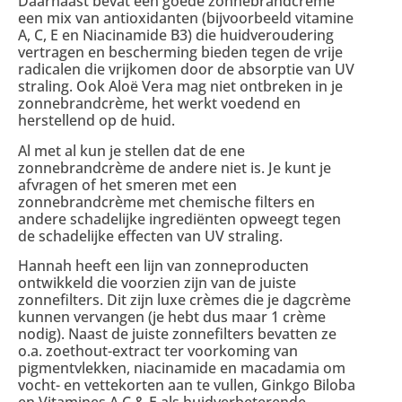
Daarnaast bevat een goede zonnebrandcrème
een mix van antioxidanten (bijvoorbeeld vitamine
A, C, E en Niacinamide B3) die huidveroudering
vertragen en bescherming bieden tegen de vrije
radicalen die vrijkomen door de absorptie van UV
straling. Ook Aloë Vera mag niet ontbreken in je
zonnebrandcrème, het werkt voedend en
herstellend op de huid.
Al met al kun je stellen dat de ene
zonnebrandcrème de andere niet is. Je kunt je
afvragen of het smeren met een
zonnebrandcrème met chemische filters en
andere schadelijke ingrediënten opweegt tegen
de schadelijke effecten van UV straling.
Hannah heeft een lijn van zonneproducten
ontwikkeld die voorzien zijn van de juiste
zonnefilters. Dit zijn luxe crèmes die je dagcrème
kunnen vervangen (je hebt dus maar 1 crème
nodig). Naast de juiste zonnefilters bevatten ze
o.a. zoethout-extract ter voorkoming van
pigmentvlekken, niacinamide en macadamia om
vocht- en vettekorten aan te vullen, Ginkgo Biloba
en Vitamines A,C & E als huidverbeterende