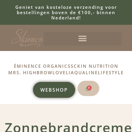
Geniet van kosteloze verzending voor
bestellingen boven de €100,- binnen
Nederland!
ÉMINENCE ORGANICS
SCKIN NUTRITION
MRS. HIGHBROW
LOVELI
AQUALINE
LIFESTYLE
0
WEBSHOP
Zonnebrandcreme