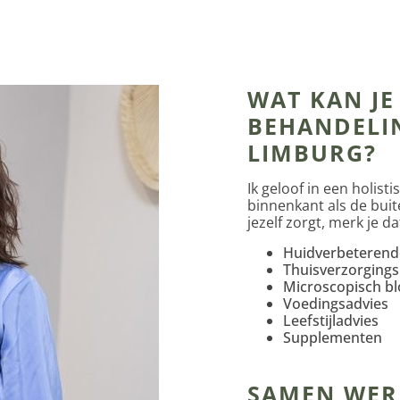
WAT KAN J
BEHANDELIN
LIMBURG?
Ik geloof in een holis
binnenkant als de buit
jezelf zorgt, merk je d
Huidverbeterend
Thuisverzorgings
Microscopisch b
Voedingsadvies
Leefstijladvies
Supplementen
SAMEN WER