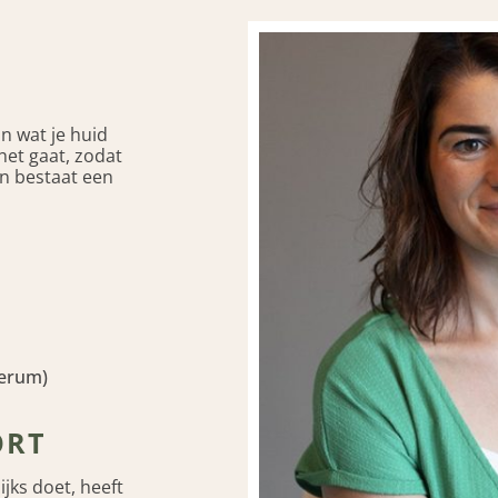
N
n wat je huid
et gaat, zodat
en bestaat een
serum)
ORT
jks doet, heeft