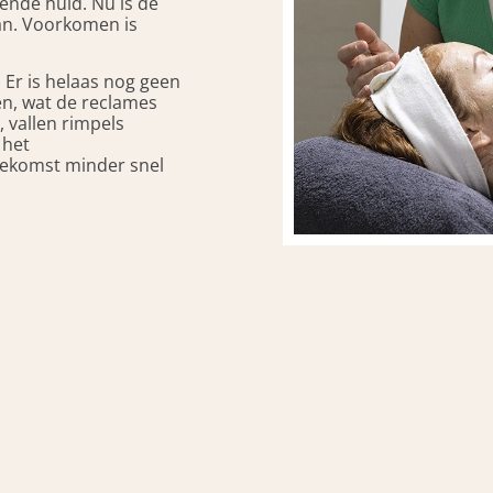
ende huid. Nu is de
 van. Voorkomen is
. Er is helaas nog geen
en, wat de reclames
 vallen rimpels
 het
oekomst minder snel