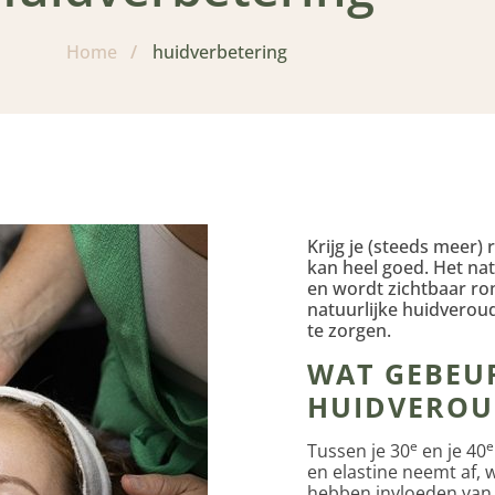
Home
/
huidverbetering
Krijg je (steeds meer) 
kan heel goed. Het na
en wordt zichtbaar ro
natuurlijke huidverou
te zorgen.
WAT GEBEU
HUIDVEROU
e
e
Tussen je 30
en je 40
en elastine neemt af, w
hebben invloeden van b