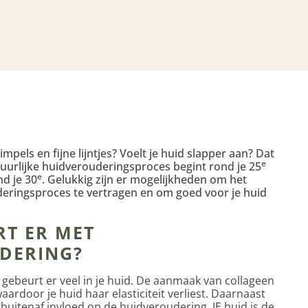
rimpels en fijne lijntjes? Voelt je huid slapper aan? Dat
e
tuurlijke huidverouderingsproces begint rond je 25
e
nd je 30
. Gelukkig zijn er mogelijkheden om het
deringsproces te vertragen en om goed voor je huid
RT ER MET
DERING?
gebeurt er veel in je huid. De aanmaak van collageen
aardoor je huid haar elasticiteit verliest. Daarnaast
uitenaf invloed op de huidveroudering. JE huid is de