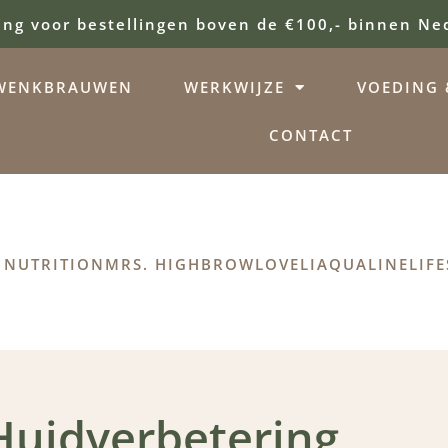
ing voor bestellingen boven de €100,- binnen Ne
WENKBRAUWEN
WERKWIJZE
VOEDING &
CONTACT
 NUTRITION
MRS. HIGHBROW
LOVELI
AQUALINE
LIFE
Huidverbetering