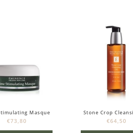
Stimulating Masque
Stone Crop Cleansi
€
73,80
€
64,50