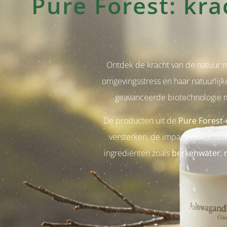
Pure Forest: kra
Ontdek de kracht van de natuur 
omgevingsstress en haar natuurlij
geavanceerde biotechnologie 
De producten uit de
Pure Forest-c
versterken, de impact van luchtv
ingrediënten zoals
berkenwater
,