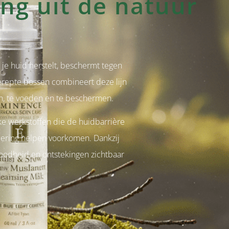
ing uit de natuur
 je huid herstelt, beschermt tegen
erepte bossen combineert deze lijn
, te voeden en te beschermen.
ke werkstoffen die de huidbarrière
udering helpen voorkomen. Dankzij
odheid en ontstekingen zichtbaar