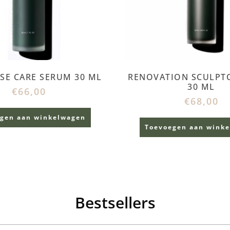
SE CARE SERUM 30 ML
RENOVATION SCULPT
30 ML
€
66,00
€
68,00
gen aan winkelwagen
Toevoegen aan wink
Bestsellers