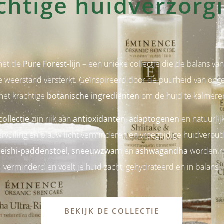
chtige huidverzorg
met de
Pure Forest-lijn
– een unieke collectie die de balans van
ke weerstand versterkt. Geïnspireerd door de puurheid van ong
met krachtige
botanische ingrediënten
om de huid te kalmeren
ollectie
zijn rijk aan
antioxidanten
,
adaptogenen
en natuurlij
ervuiling en blauw licht verminderen en vroegtijdige huidvero
reishi-paddenstoel
,
sneeuwzwam
en
ashwagandha
worden ro
verminderd en voelt je huid zacht, gehydrateerd en in balans.
BEKIJK DE COLLECTIE