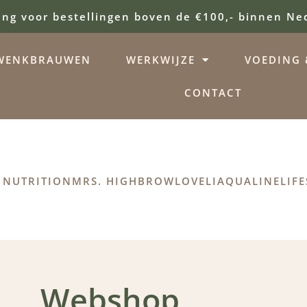
ing voor bestellingen boven de €100,- binnen Ne
WENKBRAUWEN
WERKWIJZE
VOEDING &
CONTACT
 NUTRITION
MRS. HIGHBROW
LOVELI
AQUALINE
LIFE
Webshop