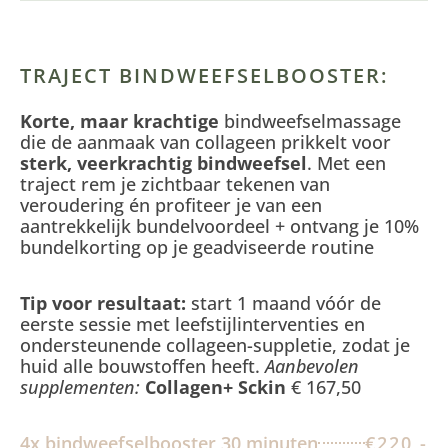
TRAJECT BINDWEEFSELBOOSTER:
Korte, maar krachtige
bindweefselmassage
die de aanmaak van collageen prikkelt voor
sterk, veerkrachtig bindweefsel
. Met een
traject rem je zichtbaar tekenen van
veroudering én profiteer je van een
aantrekkelijk bundelvoordeel + ontvang je
10%
bundelkorting
op je geadviseerde routine​
Tip voor resultaat:
start 1 maand vóór de
eerste sessie met leefstijlinterventies en
ondersteunende collageen-suppletie, zodat je
huid alle bouwstoffen heeft.
Aanbevolen
supplementen:
Collagen+ Sckin
€ 167,50
4x bindweefselbooster 30 minuten
€220,-