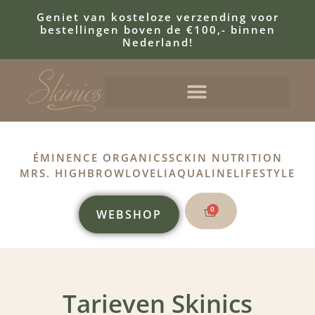
Geniet van kosteloze verzending voor
bestellingen boven de €100,- binnen
Nederland!
ÉMINENCE ORGANICS
SCKIN NUTRITION
MRS. HIGHBROW
LOVELI
AQUALINE
LIFESTYLE
0
WEBSHOP
Tarieven Skinics