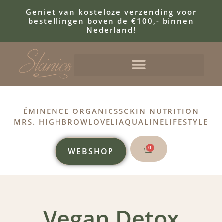
Geniet van kosteloze verzending voor
bestellingen boven de €100,- binnen
Nederland!
ÉMINENCE ORGANICS
SCKIN NUTRITION
MRS. HIGHBROW
LOVELI
AQUALINE
LIFESTYLE
0
WEBSHOP
Vegan Detox