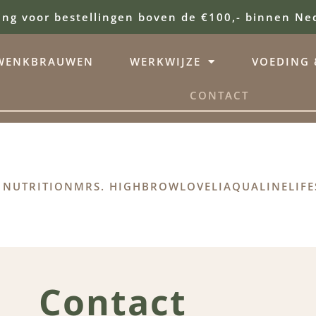
ing voor bestellingen boven de €100,- binnen Ne
WENKBRAUWEN
WERKWIJZE
VOEDING &
CONTACT
 NUTRITION
MRS. HIGHBROW
LOVELI
AQUALINE
LIFE
Contact