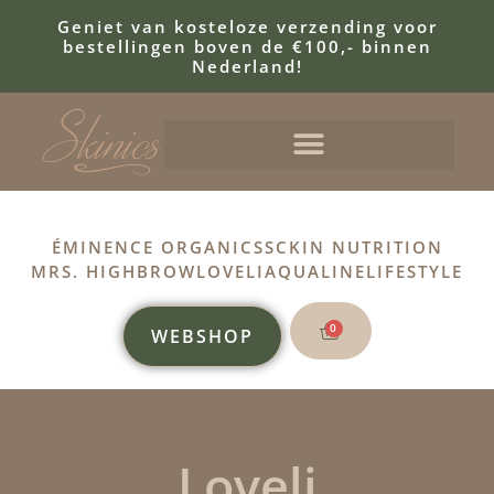
Geniet van kosteloze verzending voor
bestellingen boven de €100,- binnen
Nederland!
ÉMINENCE ORGANICS
SCKIN NUTRITION
MRS. HIGHBROW
LOVELI
AQUALINE
LIFESTYLE
0
WEBSHOP
Loveli