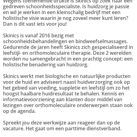
Wegens toenemende drukte is Skinics op zoek naar een
gedreven schoonheidsspecialiste. Is huidzorg je passie
en wil je werken in een kleinschalig bedrijf met een
holistische visie waarin je nog zoveel meer kunt leren?
Dan is dit vast iets voor jou!
Skinics is vanaf 2016 bezig met
schoonheidsbehandelingen en bindweefselmassages.
Gedurende de jaren heeft Skinics zich gespecialiseerd in
leefstijl- en orthomoleculaire therapie. Deze 2 werelden
worden nu samengebracht in een prachtig concept: een
holistische benadering van huidzorg.
Skinics werkt met biologische en natuurlijke producten
voor de huid en adviseert naast huidverzorging ook op
het gebied van voeding, suppletie en leefstijl om zo het
hoogst haalbare huidresultaat te behalen. Kennis en
informatievoorziening aan klanten door middel van
lezingen over orthomoleculaire onderwerpen staan ook
op de agenda.
Spreekt jou deze werkwijze aan reageer dan op de
vacature. Het gaat om een parttime dienstverband.