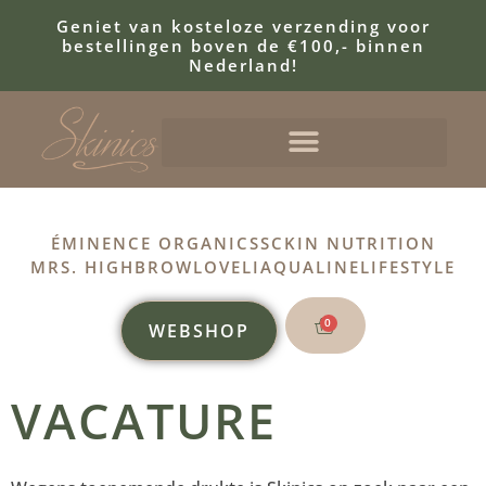
Geniet van kosteloze verzending voor
bestellingen boven de €100,- binnen
Nederland!
ÉMINENCE ORGANICS
SCKIN NUTRITION
MRS. HIGHBROW
LOVELI
AQUALINE
LIFESTYLE
0
WEBSHOP
VACATURE