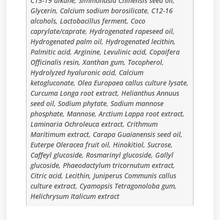
C15-19 alkane, Simmondsia Chinensis seed oil,
Glycerin, Calcium sodium borosilicate, C12-16
alcohols, Lactobacillus ferment, Coco
caprylate/caprate, Hydrogenated rapeseed oil,
Hydrogenated palm oil, Hydrogenated lecithin,
Palmitic acid, Arginine, Levulinic acid, Copaifera
Officinalis resin, Xanthan gum, Tocopherol,
Hydrolyzed hyaluronic acid, Calcium
ketogluconate, Olea Europaea callus culture lysate,
Curcuma Longa root extract, Helianthus Annuus
seed oil, Sodium phytate, Sodium mannose
phosphate, Mannose, Arctium Lappa root extract,
Laminaria Ochroleuca extract, Crithmum
Maritimum extract, Carapa Guaianensis seed oil,
Euterpe Oleracea fruit oil, Hinokitiol, Sucrose,
Caffeyl glucoside, Rosmarinyl glucoside, Gallyl
glucoside, Phaeodactylum tricornutum extract,
Citric acid, Lecithin, Juniperus Communis callus
culture extract, Cyamopsis Tetragonoloba gum,
Helichrysum Italicum extract