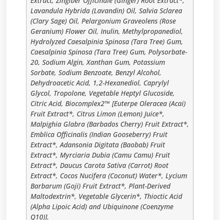
Extract, Zingiber Officinale (Ginger) Root Extract*,
Lavandula Hybrida (Lavandin) Oil, Salvia Sclarea
(Clary Sage) Oil, Pelargonium Graveolens (Rose
Geranium) Flower Oil, Inulin, Methylpropanediol,
Hydrolyzed Caesalpinia Spinosa (Tara Tree) Gum,
Caesalpinia Spinosa (Tara Tree) Gum, Polysorbate-
20, Sodium Algin, Xanthan Gum, Potassium
Sorbate, Sodium Benzoate, Benzyl Alcohol,
Dehydroacetic Acid, 1,2-Hexanediol, Caprylyl
Glycol, Tropolone, Vegetable Heptyl Glucoside,
Citric Acid, Biocomplex2™ [Euterpe Oleracea (Acai)
Fruit Extract*, Citrus Limon (Lemon) Juice*,
Malpighia Glabra (Barbados Cherry) Fruit Extract*,
Emblica Officinalis (Indian Gooseberry) Fruit
Extract*, Adansonia Digitata (Baobab) Fruit
Extract*, Myrciaria Dubia (Camu Camu) Fruit
Extract*, Daucus Carota Sativa (Carrot) Root
Extract*, Cocos Nucifera (Coconut) Water*, Lycium
Barbarum (Goji) Fruit Extract*, Plant-Derived
Maltodextrin*, Vegetable Glycerin*, Thioctic Acid
(Alpha Lipoic Acid) and Ubiquinone (Coenzyme
Q10)].