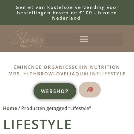
Geniet van kosteloze verzending voor
bestellingen boven de €100,- binnen
Nederland!
ÉMINENCE ORGANICS
SCKIN NUTRITION
MRS. HIGHBROW
LOVELI
AQUALINE
LIFESTYLE
0
WEBSHOP
Home
/ Producten getagged “Lifestyle”
LIFESTYLE