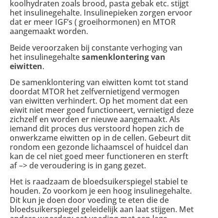
koolhydraten zoals brood, pasta gebak etc. stijgt
het insulinegehalte. Insulinepieken zorgen ervoor
dat er meer IGF’s ( groeihormonen) en MTOR
aangemaakt worden.
Beide veroorzaken bij constante verhoging van
het insulinegehalte
samenklontering van
eiwitten
.
De samenklontering van eiwitten komt tot stand
doordat MTOR het zelfvernietigend vermogen
van eiwitten verhindert. Op het moment dat een
eiwit niet meer goed functioneert, vernietigd deze
zichzelf en worden er nieuwe aangemaakt. Als
iemand dit proces dus verstoord hopen zich de
onwerkzame eiwitten op in de cellen. Gebeurt dit
rondom een gezonde lichaamscel of huidcel dan
kan de cel niet goed meer functioneren en sterft
af –> de veroudering is in gang gezet.
Het is raadzaam de bloedsuikerspiegel stabiel te
houden. Zo voorkom je een hoog insulinegehalte.
Dit kun je doen door voeding te eten die de
bloedsuikerspiegel geleidelijk aan laat stijgen. Met