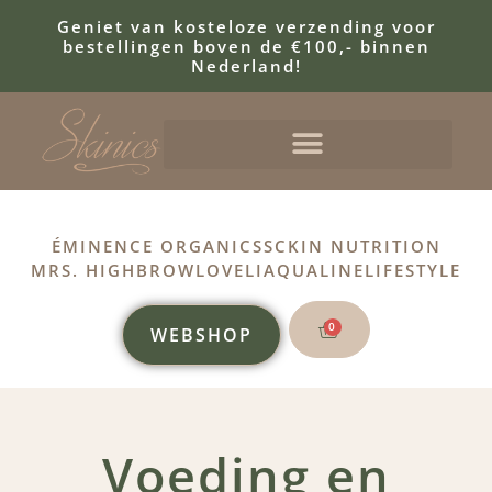
Geniet van kosteloze verzending voor
bestellingen boven de €100,- binnen
Nederland!
ÉMINENCE ORGANICS
SCKIN NUTRITION
MRS. HIGHBROW
LOVELI
AQUALINE
LIFESTYLE
0
WEBSHOP
Voeding en