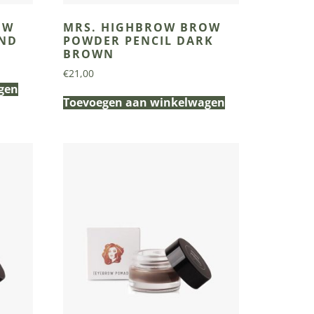
OW
MRS. HIGHBROW BROW
OND
POWDER PENCIL DARK
BROWN
€
21,00
gen
Toevoegen aan winkelwagen