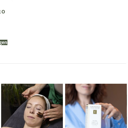
RO
gen