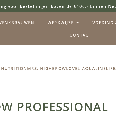
ing voor bestellingen boven de €100,- binnen Ne
WENKBRAUWEN
WERKWIJZE
VOEDING &
CONTACT
 NUTRITION
MRS. HIGHBROW
LOVELI
AQUALINE
LIFE
OW PROFESSIONAL