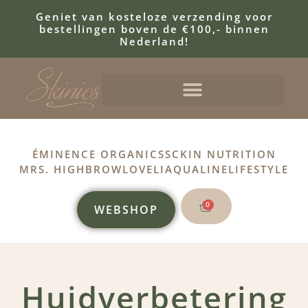
Geniet van kosteloze verzending voor
bestellingen boven de €100,- binnen
Nederland!
ÉMINENCE ORGANICS
SCKIN NUTRITION
MRS. HIGHBROW
LOVELI
AQUALINE
LIFESTYLE
0
WEBSHOP
Huidverbetering