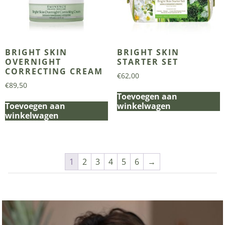
BRIGHT SKIN
BRIGHT SKIN
OVERNIGHT
STARTER SET
CORRECTING CREAM
€
62,00
€
89,50
Toevoegen aan
Toevoegen aan
winkelwagen
winkelwagen
1
2
3
4
5
6
→