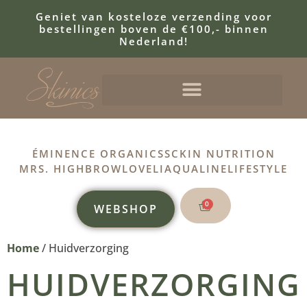
Geniet van kosteloze verzending voor
bestellingen boven de €100,- binnen
Nederland!
ÉMINENCE ORGANICS
SCKIN NUTRITION
MRS. HIGHBROW
LOVELI
AQUALINE
LIFESTYLE
0
WEBSHOP
Home
/ Huidverzorging
HUIDVERZORGING