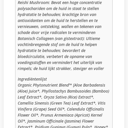
Reishi Mushroom: Bevat een hoge concentratie
polysachariden om de huid in staat te stellen
hydratatie te behouden; krachtige bron van
antioxidanten om de huid te herstellen en te
vernieuwen, ontsteking, wallen en tekenen van
schade door vrije radicalen te verminderen
Botanisch Collageen (van gistextract): Ultieme
vochtinbrengende stof om de huid te helpen
hydratatie te behouden; bevordert de
bloedcirculatie, verbetert de opname van
voedingsstoffen en vermindert het uiterlijk van
rimpels; de huid lijkt strakker, steviger en voller
Ingrediëntenlijst
Organic Phytonutrient Blend™ [Aloe Barbadensis
(Aloe) Juice*, Phyllostachys Bambusoides (Bamboo)
Leaf Extract*, Oryza Sativa (Rice) Extract*,
Camellia Sinensis (Green Tea) Leaf Extract*, Vitis
Vinifera (Grape) Seed Oil*, Calendula Officinalis
Flower Oil*, Prunus Armeniaca (Apricot) Kernel
Oil*, Jasminum Officinale (Jasmine) Flower
Extract*, Psidium Guajava (Guava) Pulp*, Honey*,