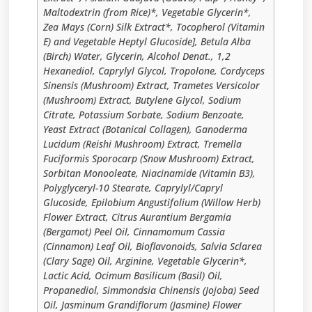
Maltodextrin (from Rice)*, Vegetable Glycerin*,
Zea Mays (Corn) Silk Extract*, Tocopherol (Vitamin
E) and Vegetable Heptyl Glucoside], Betula Alba
(Birch) Water, Glycerin, Alcohol Denat., 1,2
Hexanediol, Caprylyl Glycol, Tropolone, Cordyceps
Sinensis (Mushroom) Extract, Trametes Versicolor
(Mushroom) Extract, Butylene Glycol, Sodium
Citrate, Potassium Sorbate, Sodium Benzoate,
Yeast Extract (Botanical Collagen), Ganoderma
Lucidum (Reishi Mushroom) Extract, Tremella
Fuciformis Sporocarp (Snow Mushroom) Extract,
Sorbitan Monooleate, Niacinamide (Vitamin B3),
Polyglyceryl-10 Stearate, Caprylyl/Capryl
Glucoside, Epilobium Angustifolium (Willow Herb)
Flower Extract, Citrus Aurantium Bergamia
(Bergamot) Peel Oil, Cinnamomum Cassia
(Cinnamon) Leaf Oil, Bioflavonoids, Salvia Sclarea
(Clary Sage) Oil, Arginine, Vegetable Glycerin*,
Lactic Acid, Ocimum Basilicum (Basil) Oil,
Propanediol, Simmondsia Chinensis (Jojoba) Seed
Oil, Jasminum Grandiflorum (Jasmine) Flower