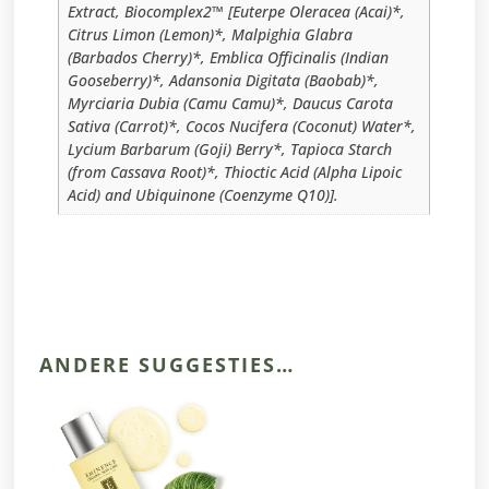
Extract, Biocomplex2™ [Euterpe Oleracea (Acai)*,
Citrus Limon (Lemon)*, Malpighia Glabra
(Barbados Cherry)*, Emblica Officinalis (Indian
Gooseberry)*, Adansonia Digitata (Baobab)*,
Myrciaria Dubia (Camu Camu)*, Daucus Carota
Sativa (Carrot)*, Cocos Nucifera (Coconut) Water*,
Lycium Barbarum (Goji) Berry*, Tapioca Starch
(from Cassava Root)*, Thioctic Acid (Alpha Lipoic
Acid) and Ubiquinone (Coenzyme Q10)].
ANDERE SUGGESTIES…