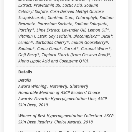
Extract, Provitamin B5, Lactic Acid, Sodium
Cetearyl Sulfate, Corn-Derived Methyl Glucose
Sesquistearate, Xanthan Gum, Chlorophyll, Sodium
Benzoate, Potassium Sorbate, Sodium Salicylate,
Parsley*, Lime Extract, Lavender Oil, Lemon Oil*,
Vitamin C Ester, Soy Lecithin, Biocomplex2™ [Acai*,
Lemon*, Barbados Cherry*, Indian Gooseberry*,
Baobab*, Camu Camu*, Carrot*, Coconut Water*,
Goji Berry*, Tapioca Starch (from Cassava Root)*,
Alpha Lipoic Acid and Coenzyme Q10].
Details
Details
Award Winning , Notenvrij, Glutenvrij
Honorable Mention of ASCP Readers’ Choice
Awards: Favorite Hyperpigmentation Line, ASCP
Skin Deep, 2019
Winner of Best Hyperpigmentation Collection, ASCP
Skin Deep Readers’ Choice Awards, 2018