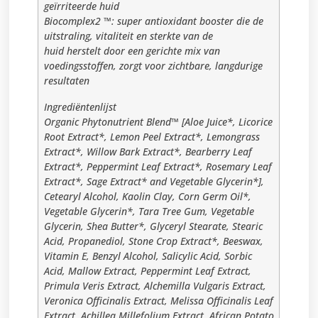
geïrriteerde huid
Biocomplex2 ™: super antioxidant booster die de
uitstraling, vitaliteit en sterkte van de
huid herstelt door een gerichte mix van
voedingsstoffen, zorgt voor zichtbare, langdurige
resultaten
Ingrediëntenlijst
Organic Phytonutrient Blend™ [Aloe Juice*, Licorice
Root Extract*, Lemon Peel Extract*, Lemongrass
Extract*, Willow Bark Extract*, Bearberry Leaf
Extract*, Peppermint Leaf Extract*, Rosemary Leaf
Extract*, Sage Extract* and Vegetable Glycerin*],
Cetearyl Alcohol, Kaolin Clay, Corn Germ Oil*,
Vegetable Glycerin*, Tara Tree Gum, Vegetable
Glycerin, Shea Butter*, Glyceryl Stearate, Stearic
Acid, Propanediol, Stone Crop Extract*, Beeswax,
Vitamin E, Benzyl Alcohol, Salicylic Acid, Sorbic
Acid, Mallow Extract, Peppermint Leaf Extract,
Primula Veris Extract, Alchemilla Vulgaris Extract,
Veronica Officinalis Extract, Melissa Officinalis Leaf
Extract, Achillea Millefolium Extract, African Potato