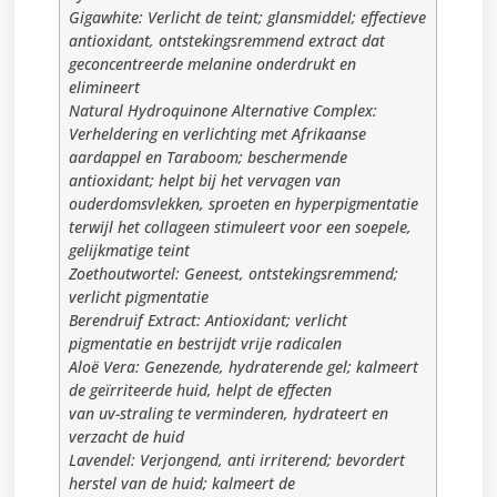
Gigawhite: Verlicht de teint; glansmiddel; effectieve
antioxidant, ontstekingsremmend extract dat
geconcentreerde melanine onderdrukt en
elimineert
Natural Hydroquinone Alternative Complex:
Verheldering en verlichting met Afrikaanse
aardappel en Taraboom; beschermende
antioxidant; helpt bij het vervagen van
ouderdomsvlekken, sproeten en hyperpigmentatie
terwijl het collageen stimuleert voor een soepele,
gelijkmatige teint
Zoethoutwortel: Geneest, ontstekingsremmend;
verlicht pigmentatie
Berendruif Extract: Antioxidant; verlicht
pigmentatie en bestrijdt vrije radicalen
Aloë Vera: Genezende, hydraterende gel; kalmeert
de geïrriteerde huid, helpt de effecten
van uv-straling te verminderen, hydrateert en
verzacht de huid
Lavendel: Verjongend, anti irriterend; bevordert
herstel van de huid; kalmeert de