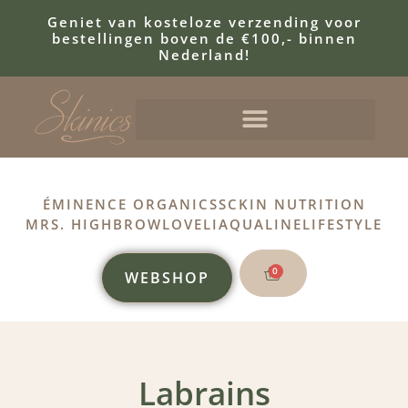
Geniet van kosteloze verzending voor
bestellingen boven de €100,- binnen
Nederland!
ÉMINENCE ORGANICS
SCKIN NUTRITION
MRS. HIGHBROW
LOVELI
AQUALINE
LIFESTYLE
0
WEBSHOP
Labrains