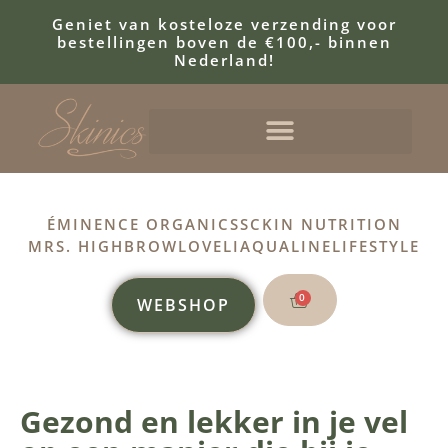
Geniet van kosteloze verzending voor
bestellingen boven de €100,- binnen
Nederland!
ÉMINENCE ORGANICS
SCKIN NUTRITION
MRS. HIGHBROW
LOVELI
AQUALINE
LIFESTYLE
0
WEBSHOP
SKINICS
Gezond en lekker in je vel