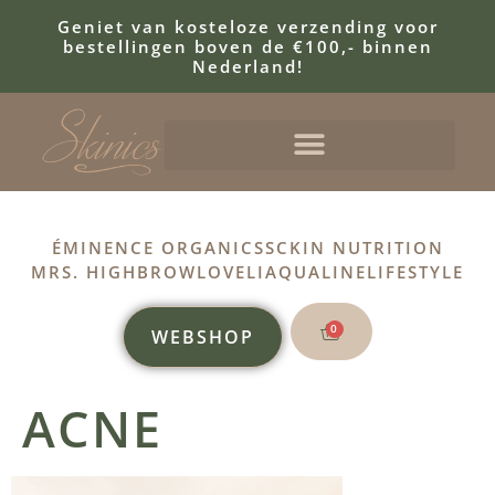
Geniet van kosteloze verzending voor
bestellingen boven de €100,- binnen
Nederland!
ÉMINENCE ORGANICS
SCKIN NUTRITION
MRS. HIGHBROW
LOVELI
AQUALINE
LIFESTYLE
0
WEBSHOP
ACNE