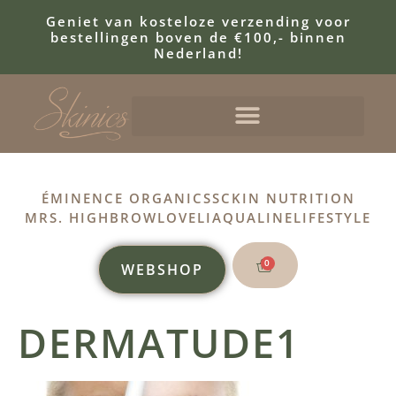
Geniet van kosteloze verzending voor
bestellingen boven de €100,- binnen
Nederland!
ÉMINENCE ORGANICS
SCKIN NUTRITION
MRS. HIGHBROW
LOVELI
AQUALINE
LIFESTYLE
0
WEBSHOP
DERMATUDE1