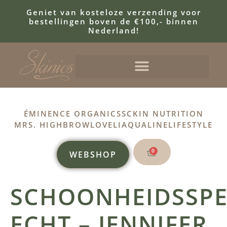
Geniet van kosteloze verzending voor
bestellingen boven de €100,- binnen
Nederland!
ÉMINENCE ORGANICS
SCKIN NUTRITION
MRS. HIGHBROW
LOVELI
AQUALINE
LIFESTYLE
0
WEBSHOP
SCHOONHEIDSSPE
ECHT – JENNIFER