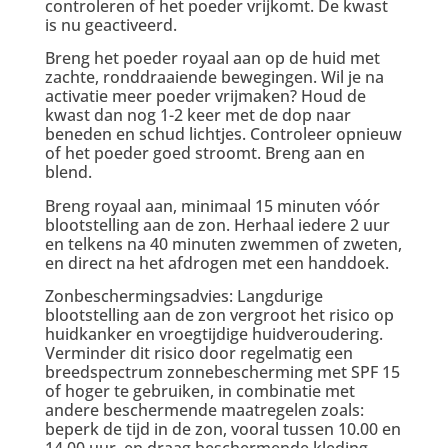
controleren of het poeder vrijkomt. De kwast
is nu geactiveerd.
Breng het poeder royaal aan op de huid met
zachte, ronddraaiende bewegingen. Wil je na
activatie meer poeder vrijmaken? Houd de
kwast dan nog 1-2 keer met de dop naar
beneden en schud lichtjes. Controleer opnieuw
of het poeder goed stroomt. Breng aan en
blend.
Breng royaal aan, minimaal 15 minuten vóór
blootstelling aan de zon. Herhaal iedere 2 uur
en telkens na 40 minuten zwemmen of zweten,
en direct na het afdrogen met een handdoek.
Zonbeschermingsadvies: Langdurige
blootstelling aan de zon vergroot het risico op
huidkanker en vroegtijdige huidveroudering.
Verminder dit risico door regelmatig een
breedspectrum zonnebescherming met SPF 15
of hoger te gebruiken, in combinatie met
andere beschermende maatregelen zoals:
beperk de tijd in de zon, vooral tussen 10.00 en