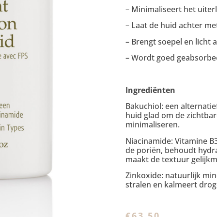
– Minimaliseert het uiterli
– Laat de huid achter m
– Brengt soepel en licht 
– Wordt goed geabsorbe
Ingrediënten
Bakuchiol: een alternatie
huid glad om de zichtba
minimaliseren.
Niacinamide: Vitamine B3
de poriën, behoudt hydra
maakt de textuur gelijkm
Zinkoxide: natuurlijk mi
stralen en kalmeert drog
€
63,50