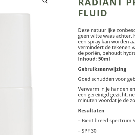
RADIANT P
FLUID
Deze natuurlijke zonbesc
geen witte waas achter. H
een spray kan worden aa
vermindert de tekenen va
de poriën, behoudt hydra
Inhoud: 50ml
Gebruiksaanwijzing
Goed schudden voor geb
Verwarm in je handen en 
een gereinigd gezicht, n
minuten voordat je de zo
Resultaten
– Biedt breed spectrum 
– SPF 30