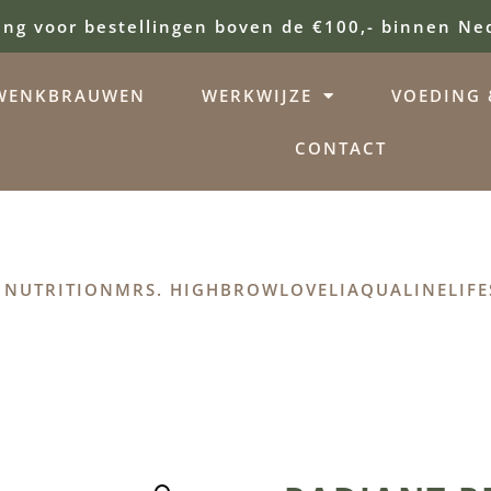
ing voor bestellingen boven de €100,- binnen Ne
WENKBRAUWEN
WERKWIJZE
VOEDING &
CONTACT
 NUTRITION
MRS. HIGHBROW
LOVELI
AQUALINE
LIFE