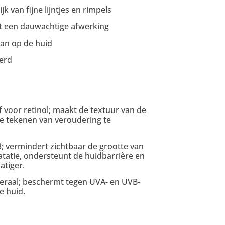
jk van fijne lijntjes en rimpels
et een dauwachtige afwerking
aan op de huid
erd
f voor retinol; maakt de textuur van de
re tekenen van veroudering te
; vermindert zichtbaar de grootte van
tatie, ondersteunt de huidbarrière en
atiger.
neraal; beschermt tegen UVA- en UVB-
e huid.