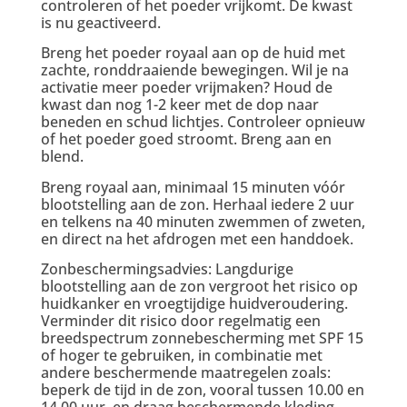
controleren of het poeder vrijkomt. De kwast
is nu geactiveerd.
Breng het poeder royaal aan op de huid met
zachte, ronddraaiende bewegingen. Wil je na
activatie meer poeder vrijmaken? Houd de
kwast dan nog 1-2 keer met de dop naar
beneden en schud lichtjes. Controleer opnieuw
of het poeder goed stroomt. Breng aan en
blend.
Breng royaal aan, minimaal 15 minuten vóór
blootstelling aan de zon. Herhaal iedere 2 uur
en telkens na 40 minuten zwemmen of zweten,
en direct na het afdrogen met een handdoek.
Zonbeschermingsadvies: Langdurige
blootstelling aan de zon vergroot het risico op
huidkanker en vroegtijdige huidveroudering.
Verminder dit risico door regelmatig een
breedspectrum zonnebescherming met SPF 15
of hoger te gebruiken, in combinatie met
andere beschermende maatregelen zoals:
beperk de tijd in de zon, vooral tussen 10.00 en