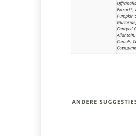
Officinal
Extract*,
Pumpkin S
Glucoside
Caprylyl 
Allantoin
Camu*, Ca
Coenzyme
ANDERE SUGGESTIE