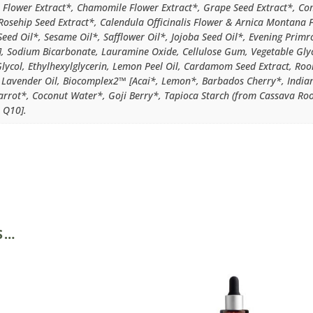
is Flower Extract*, Chamomile Flower Extract*, Grape Seed Extract*, Co
 Rosehip Seed Extract*, Calendula Officinalis Flower & Arnica Montana F
eed Oil*, Sesame Oil*, Safflower Oil*, Jojoba Seed Oil*, Evening Primr
], Sodium Bicarbonate, Lauramine Oxide, Cellulose Gum, Vegetable Glyce
Glycol, Ethylhexylglycerin, Lemon Peel Oil, Cardamom Seed Extract, Rooib
, Lavender Oil, Biocomplex2™ [Acai*, Lemon*, Barbados Cherry*, Ind
rrot*, Coconut Water*, Goji Berry*, Tapioca Starch (from Cassava Root
 Q10].
S…