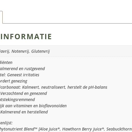
INFORMATIE
avrij, Notenvrij, Glutenvrij
diënten
Kalmerend en rustgevend
el: Geneest irritaties
ordert genezing
carbonaat: Kalmeert, neutraliseert, herstelt de pH-balans
 Verzachtend en genezend
Ontstekingsremmend
Rijk aan vitaminen en bioflavonoïden
 Kalmerend en herstellend
enlijst:
hytonutrient Blend™ [Aloe Juice*, Hawthorn Berry Juice*, Seabuckthorn