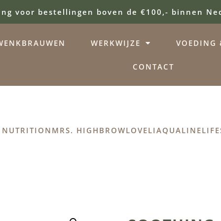
ing voor bestellingen boven de €100,- binnen Ne
WENKBRAUWEN
WERKWIJZE
VOEDING &
CONTACT
 NUTRITION
MRS. HIGHBROW
LOVELI
AQUALINE
LIFE