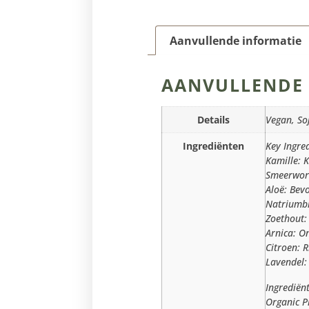
Aanvullende informatie
AANVULLENDE 
Details
Vegan, Soj
Ingrediënten
Key Ingre
Kamille: 
Smeerwort
Aloë: Bev
Natriumbi
Zoethout:
Arnica: 
Citroen: 
Lavendel:
Ingrediënt
Organic P