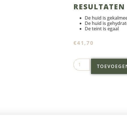
RESULTATEN
De huid is gekalme
De huid is gehydrat
De teint is egaal
€
41,70
TOEVOEGE