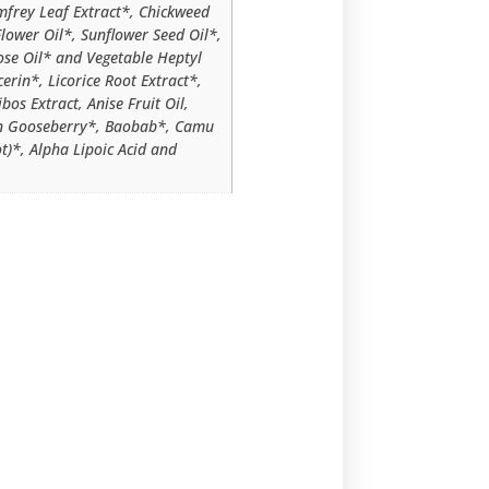
mfrey Leaf Extract*, Chickweed
lower Oil*, Sunflower Seed Oil*,
ose Oil* and Vegetable Heptyl
rin*, Licorice Root Extract*,
os Extract, Anise Fruit Oil,
ian Gooseberry*, Baobab*, Camu
)*, Alpha Lipoic Acid and