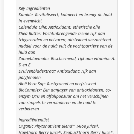
Key Ingrediënten
Kamille: Revitaliseert, kalmeert en brengt de huid
in evenwicht
Calendula Olie: Antioxidant, etherische olie
Shea Butter: Vochtinbrengende crème rijk aan
triglyceriden en vetzuren; uitstekend verzachtend
middel voor de huid; vult de vochtbarrière van de
huid aan
Zonnebloemolie: Beschermend; rijk aan vitamine A,
D en E
Druivenbladextract: Antioxidant; rijk aan
polyfenolen
Aloë Vera Sap: Rustgevend en verfrissend
BioComplex: Een aanjager van antioxidanten, co-
enzym Q10 en alfaliponzuur om het verschijnen
van rimpels te verminderen en de huid te
verbeteren
Ingrediëntenlijst
Organic Phytonutrient Blend™ [Aloe Juice*,
Hawthorn Berry Juice*, Seabuckthorn Berry Juice*,