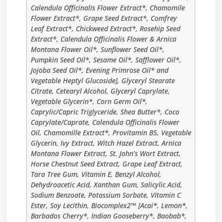
Calendula Officinalis Flower Extract*, Chamomile
Flower Extract*, Grape Seed Extract*, Comfrey
Leaf Extract*, Chickweed Extract*, Rosehip Seed
Extract*, Calendula Officinalis Flower & Arnica
Montana Flower Oil*, Sunflower Seed Oil*,
Pumpkin Seed Oil*, Sesame Oil*, Safflower Oil*,
Jojoba Seed Oil*, Evening Primrose Oil* and
Vegetable Heptyl Glucoside], Glyceryl Stearate
Citrate, Cetearyl Alcohol, Glyceryl Caprylate,
Vegetable Glycerin*, Corn Germ Oil*,
Caprylic/Capric Triglyceride, Shea Butter*, Coco
Caprylate/Caprate, Calendula Officinalis Flower
Oil, Chamomille Extract*, Provitamin B5, Vegetable
Glycerin, Ivy Extract, Witch Hazel Extract, Arnica
Montana Flower Extract, St. John’s Wort Extract,
Horse Chestnut Seed Extract, Grape Leaf Extract,
Tara Tree Gum, Vitamin E, Benzyl Alcohol,
Dehydroacetic Acid, Xanthan Gum, Salicylic Acid,
Sodium Benzoate, Potassium Sorbate, Vitamin C
Ester, Soy Lecithin, Biocomplex2™ [Acai*, Lemon*,
Barbados Cherry*, Indian Gooseberry*, Baobab*,