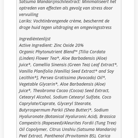
Satsuma Mandarijnschilextract: Minimaliseert het
optreden van effecten als gevolg van stress door
vervuiling
Lariks: Vochtinbrengende crème, beschermt de
droge huid tegen uitdroging en omgevingsstress
Ingrediëntenlijst
Active Ingredient: Zinc Oxide 20%
Organic Phytonutrient Blend™ [Tilia Cordata
(Linden) Flower Tea*, Aloe Barbadensis (Aloe)
Juice*, Camellia Sinensis (Green Tea) Leaf Extract*,
Vanilla Planifolia (Vanilla) Seed Extract* and Soy
Lecithin*], Persea Gratissima (Avocado) Oil*,
Vegetable Glycerin*, Aloe Barbadensis (Aloe)
Juice*, Theobroma Cacao (Cocoa) Seed Extract,
Cetearyl Alcohol, Sodium Cetearyl Sulfate, Coco
Caprylate/Caprate, Glyceryl Stearate,
Butyrospermum Parkii (Shea Butter)*, Sodium
Hyaluronate (Botanical Hyaluronic Acid), Brassica
Campestris (Rapeseed)/Aleurites Fordii (Tung Tree)
Oil Copolymer, Citrus Unshiu (Satsuma Mandarin)
Peel Extract, Panthenol (Provitamin B5), Carica