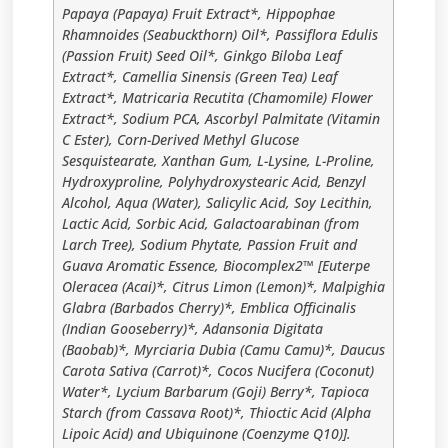
Papaya (Papaya) Fruit Extract*, Hippophae
Rhamnoides (Seabuckthorn) Oil*, Passiflora Edulis
(Passion Fruit) Seed Oil*, Ginkgo Biloba Leaf
Extract*, Camellia Sinensis (Green Tea) Leaf
Extract*, Matricaria Recutita (Chamomile) Flower
Extract*, Sodium PCA, Ascorbyl Palmitate (Vitamin
C Ester), Corn-Derived Methyl Glucose
Sesquistearate, Xanthan Gum, L-Lysine, L-Proline,
Hydroxyproline, Polyhydroxystearic Acid, Benzyl
Alcohol, Aqua (Water), Salicylic Acid, Soy Lecithin,
Lactic Acid, Sorbic Acid, Galactoarabinan (from
Larch Tree), Sodium Phytate, Passion Fruit and
Guava Aromatic Essence, Biocomplex2™ [Euterpe
Oleracea (Acai)*, Citrus Limon (Lemon)*, Malpighia
Glabra (Barbados Cherry)*, Emblica Officinalis
(Indian Gooseberry)*, Adansonia Digitata
(Baobab)*, Myrciaria Dubia (Camu Camu)*, Daucus
Carota Sativa (Carrot)*, Cocos Nucifera (Coconut)
Water*, Lycium Barbarum (Goji) Berry*, Tapioca
Starch (from Cassava Root)*, Thioctic Acid (Alpha
Lipoic Acid) and Ubiquinone (Coenzyme Q10)].