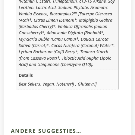
(Vitamin C Ester), Triheptanoin, c13-15 Alkane, Soy
Lecithin, Lactic Acid, Sodium Phytate, Aromatic
Vanilla Essence, Biocomplex2™ [Euterpe Oleracea
(Acai)*, Citrus Limon (Lemon)*, Malpighia Glabra
(Barbados Cherry)*, Emblica Officinalis (Indian
Gooseberry)*, Adansonia Digitata (Baobab)*,
Myrciaria Dubia (Camu Camu)*, Daucus Carota
Sativa (Carrot)*, Cocos Nucifera (Coconut) Water*,
Lycium Barbarum (Goji) Berry*, Tapioca Starch
(from Cassava Root)*, Thioctic Acid (Alpha Lipoic
Acid) and Ubiquinone (Coenzyme Q10)].
Details
Best Sellers, Vegan, Notenvrij , Glutenvrij
ANDERE SUGGESTIES…