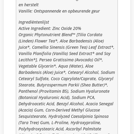
en herstelt
Vanille: Ontspannende en opbeurende geur
Ingrediëntenlijst
Active Ingredient: Zinc Oxide 20%
Organic Phytonutrient Blend™ [Tilia Cordata
(Linden) Flower Tea*, Aloe Barbadensis (Aloe)
Juice*, Camellia Sinensis (Green Tea) Leaf Extract*,
Vanilla Planifolia (Vanilla) Seed Extract* and Soy
Lecithin*], Persea Gratissima (Avocado) Oil*,
Vegetable Glycerin*, Aqua (Water), Aloe
Barbadensis (Aloe) Juice*, Cetearyl Alcohol, Sodium
Cetearyl Sulfate, Coco Caprylate/Caprate, Glyceryl
Stearate, Butyrospermum Parkii (Shea Butter)*,
Panthenol (Provitamin B5), Sodium Hyaluronate
(Botanical Hyaluronic Acid), Sodium PCA,
Dehydroacetic Acid, Benzyl Alcohol, Acacia Senegal
(Acacia) Gum, Corn-Derived Methyl Glucose
Sesquistearate, Hydrolyzed Caesalpinia Spinosa
(Tara Tree) Gum, L-Proline, Hydroxyproline,
Polyhydroxystearic Acid, Ascorbyl Palmitate