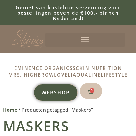
Geniet van kosteloze verzending voor
bestellingen boven de €100,- binnen
Nederland!
ÉMINENCE ORGANICS
SCKIN NUTRITION
MRS. HIGHBROW
LOVELI
AQUALINE
LIFESTYLE
0
WEBSHOP
Home
/ Producten getagged “Maskers”
MASKERS