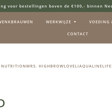
ing voor bestellingen boven de €100,- binnen Ne
WENKBRAUWEN
WERKWIJZE
VOEDING &
CONTACT
 NUTRITION
MRS. HIGHBROW
LOVELI
AQUALINE
LIFE
D