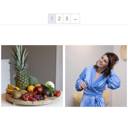
1
2
3
→