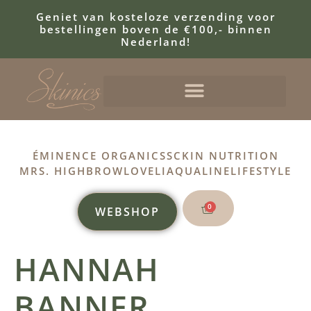
Geniet van kosteloze verzending voor
bestellingen boven de €100,- binnen
Nederland!
ÉMINENCE ORGANICS
SCKIN NUTRITION
MRS. HIGHBROW
LOVELI
AQUALINE
LIFESTYLE
0
WEBSHOP
HANNAH
BANNER