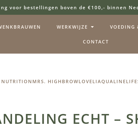
ing voor bestellingen boven de €100,- binnen Ne
WENKBRAUWEN
WERKWIJZE
VOEDING &
CONTACT
 NUTRITION
MRS. HIGHBROW
LOVELI
AQUALINE
LIFE
NDELING ECHT – S