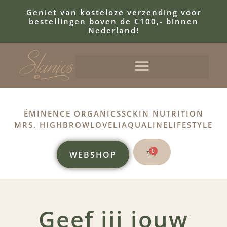
Geniet van kosteloze verzending voor
bestellingen boven de €100,- binnen
Nederland!
ÉMINENCE ORGANICS
SCKIN NUTRITION
MRS. HIGHBROW
LOVELI
AQUALINE
LIFESTYLE
0
WEBSHOP
Geef jij jouw