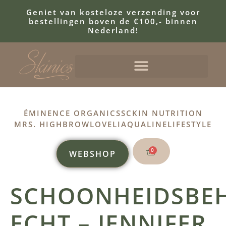
Geniet van kosteloze verzending voor
bestellingen boven de €100,- binnen
Nederland!
ÉMINENCE ORGANICS
SCKIN NUTRITION
MRS. HIGHBROW
LOVELI
AQUALINE
LIFESTYLE
0
WEBSHOP
SCHOONHEIDSBE
ECHT – JENNIFER