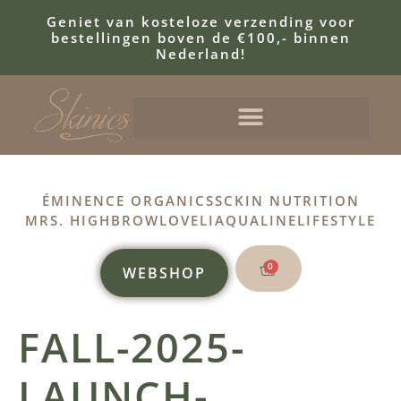
Geniet van kosteloze verzending voor
bestellingen boven de €100,- binnen
Nederland!
ÉMINENCE ORGANICS
SCKIN NUTRITION
MRS. HIGHBROW
LOVELI
AQUALINE
LIFESTYLE
0
WEBSHOP
FALL-2025-
LAUNCH-