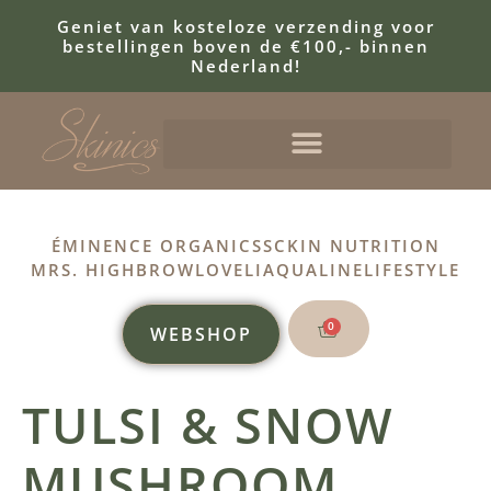
Geniet van kosteloze verzending voor
bestellingen boven de €100,- binnen
Nederland!
ÉMINENCE ORGANICS
SCKIN NUTRITION
MRS. HIGHBROW
LOVELI
AQUALINE
LIFESTYLE
0
WEBSHOP
TULSI & SNOW
MUSHROOM