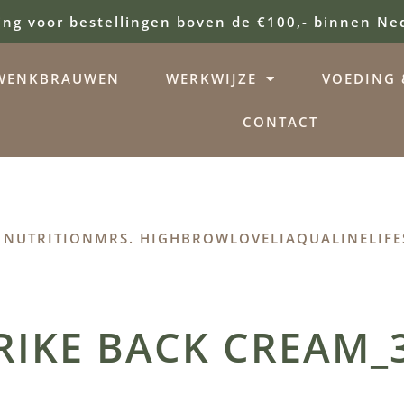
ing voor bestellingen boven de €100,- binnen Ne
WENKBRAUWEN
WERKWIJZE
VOEDING &
CONTACT
 NUTRITION
MRS. HIGHBROW
LOVELI
AQUALINE
LIFE
RIKE BACK CREAM_3