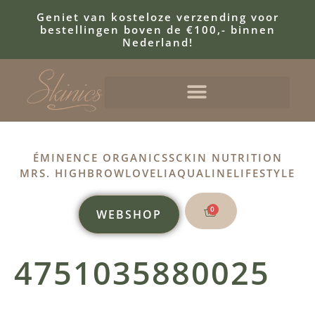
Geniet van kosteloze verzending voor
bestellingen boven de €100,- binnen
Nederland!
ÉMINENCE ORGANICS
SCKIN NUTRITION
MRS. HIGHBROW
LOVELI
AQUALINE
LIFESTYLE
0
WEBSHOP
4751035880025