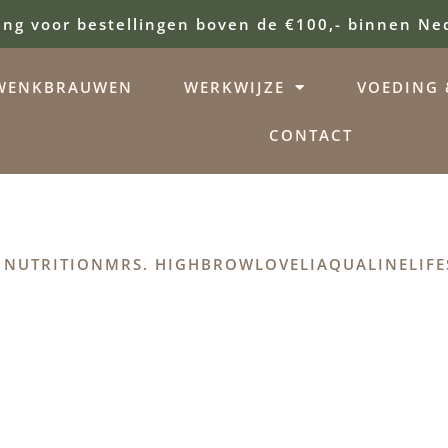
ing voor bestellingen boven de €100,- binnen Ne
WENKBRAUWEN
WERKWIJZE
VOEDING &
CONTACT
 NUTRITION
MRS. HIGHBROW
LOVELI
AQUALINE
LIFE