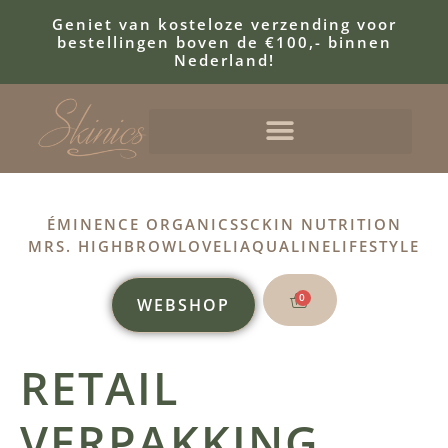
Geniet van kosteloze verzending voor
bestellingen boven de €100,- binnen
Nederland!
ÉMINENCE ORGANICS
SCKIN NUTRITION
MRS. HIGHBROW
LOVELI
AQUALINE
LIFESTYLE
0
WEBSHOP
RETAIL
VERPAKKING