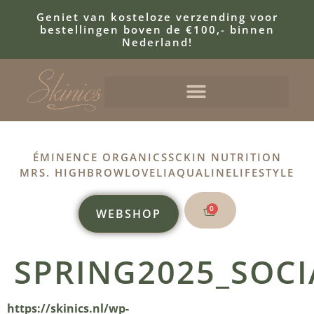
Geniet van kosteloze verzending voor
bestellingen boven de €100,- binnen
Nederland!
ÉMINENCE ORGANICS
SCKIN NUTRITION
MRS. HIGHBROW
LOVELI
AQUALINE
LIFESTYLE
0
WEBSHOP
SPRING2025_SOC
https://skinics.nl/wp-