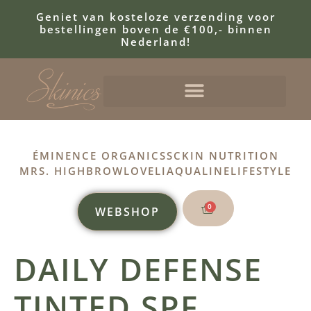
Geniet van kosteloze verzending voor
bestellingen boven de €100,- binnen
Nederland!
ÉMINENCE ORGANICS
SCKIN NUTRITION
MRS. HIGHBROW
LOVELI
AQUALINE
LIFESTYLE
0
WEBSHOP
DAILY DEFENSE
TINTED SPF