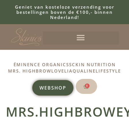
Geniet van kosteloze verzending voor
bestellingen boven de €100,- binnen
Nederland!
ÉMINENCE ORGANICS
SCKIN NUTRITION
MRS. HIGHBROW
LOVELI
AQUALINE
LIFESTYLE
0
WEBSHOP
MRS.HIGHBROWEY