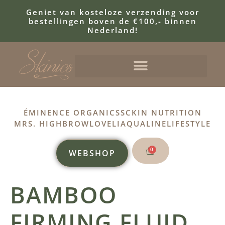
Geniet van kosteloze verzending voor
bestellingen boven de €100,- binnen
Nederland!
ÉMINENCE ORGANICS
SCKIN NUTRITION
MRS. HIGHBROW
LOVELI
AQUALINE
LIFESTYLE
0
WEBSHOP
BAMBOO
FIRMING FLUID