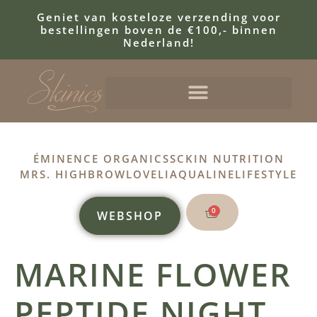
Geniet van kosteloze verzending voor
bestellingen boven de €100,- binnen
Nederland!
ÉMINENCE ORGANICS
SCKIN NUTRITION
MRS. HIGHBROW
LOVELI
AQUALINE
LIFESTYLE
0
WEBSHOP
MARINE FLOWER
PEPTIDE NIGHT