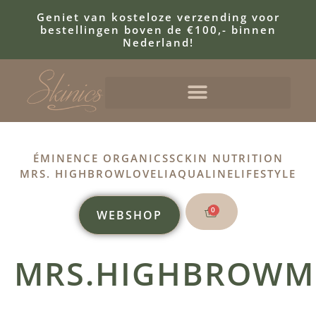
Geniet van kosteloze verzending voor
bestellingen boven de €100,- binnen
Nederland!
ÉMINENCE ORGANICS
SCKIN NUTRITION
MRS. HIGHBROW
LOVELI
AQUALINE
LIFESTYLE
0
WEBSHOP
MRS.HIGHBROWMI