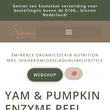
Geniet van kosteloze verzending voor
bestellingen boven de €100,- binnen
Nederland!
ÉMINENCE ORGANICS
SCKIN NUTRITION
MRS. HIGHBROW
LOVELI
AQUALINE
LIFESTYLE
0
WEBSHOP
YAM & PUMPKIN
ENZYME PEEL