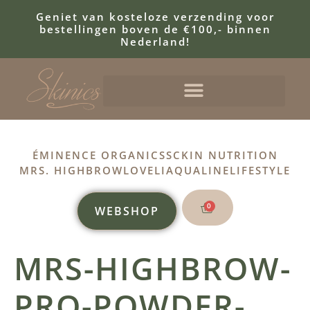
Geniet van kosteloze verzending voor
bestellingen boven de €100,- binnen
Nederland!
ÉMINENCE ORGANICS
SCKIN NUTRITION
MRS. HIGHBROW
LOVELI
AQUALINE
LIFESTYLE
0
WEBSHOP
MRS-HIGHBROW-
PRO-POWDER-