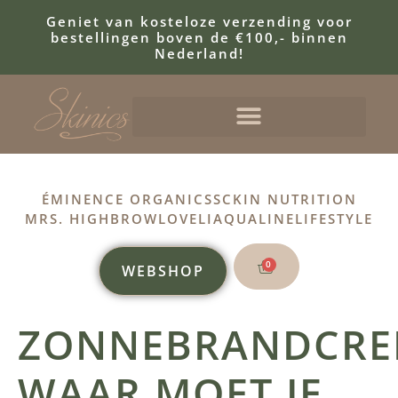
Geniet van kosteloze verzending voor
bestellingen boven de €100,- binnen
Nederland!
ÉMINENCE ORGANICS
SCKIN NUTRITION
MRS. HIGHBROW
LOVELI
AQUALINE
LIFESTYLE
0
WEBSHOP
ZONNEBRANDCRE
WAAR MOET JE